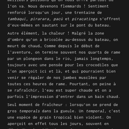
l’on va. Nous devenons flemmards ! Sentiment 
renforcé lorsqu’un jour, une trentaine de 
tambaqui, pirarara, pacú
 et 
piracatinga
 s’offrent 
d’eux-mêmes en sautant sur le pont du bateau.
Autre élément, la chaleur ! Malgré la zone 
d’ombre qu’on a bricolée au-dessus du bateau, on 
meurt de chaud… Comme depuis le début de 
l'aventure, on termine souvent nos quarts de rame 
par un plongeon dans le rio, jamais longtemps, 
toujours avec une pensée pour les crocodiles que 
l'on aperçoit ici et là, et qui pourraient bien 
venir se régaler de nos jambes musclées par 
toutes ces heures de rame. Pourtant, on peine à 
se rafraîchir, l’eau est super chaude et on a 
parfois l’impression d’entrer dans un bain chaud.
Seul moment de fraîcheur : lorsqu’on se prend de 
gros 
temporals
 dans la gueule. Un 
temporal
, c'est 
une espèce de grain tropical bien violent. On 
aperçoit en effet tous les jours, souvent en 